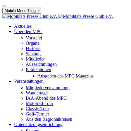
Mobile Menu Toggle
Aktuelles
Über den MPC
Vorstand
Organe
Historie
Satzung
Mitglieder
Auszeichnungen
Publikationen
Ausgaben des MPC Magazins
Veranstaltungen
Mitgliederversammlung
Wandertage
IAA-Abend des MPC
Motorrad-Tour
Classic-Tour
Golf-Turnier
Aus den Regionalkreisen
Unterstützungseinrichtung
Satzung