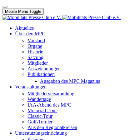
Mobile Menu Toggle
Aktuelles
Über den MPC
Vorstand
Organe
Historie
Satzung
Mitglieder
Auszeichnungen
Publikationen
Ausgaben des MPC Magazins
Veranstaltungen
Mitgliederversammlung
Wandertage
IAA-Abend des MPC
Motorrad-Tour
Classic-Tour
Golf-Turnier
Aus den Regionalkreisen
Unterstützungseinrichtung
Satzung