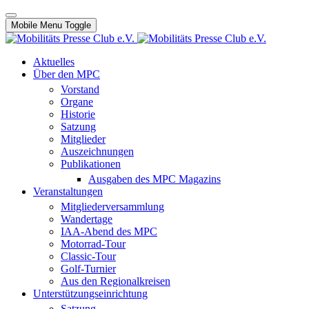
Mobile Menu Toggle
Aktuelles
Über den MPC
Vorstand
Organe
Historie
Satzung
Mitglieder
Auszeichnungen
Publikationen
Ausgaben des MPC Magazins
Veranstaltungen
Mitgliederversammlung
Wandertage
IAA-Abend des MPC
Motorrad-Tour
Classic-Tour
Golf-Turnier
Aus den Regionalkreisen
Unterstützungseinrichtung
Satzung