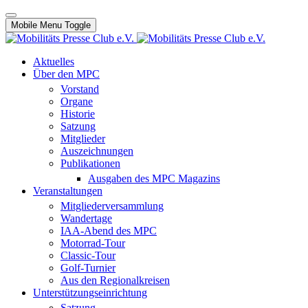
Mobile Menu Toggle
Aktuelles
Über den MPC
Vorstand
Organe
Historie
Satzung
Mitglieder
Auszeichnungen
Publikationen
Ausgaben des MPC Magazins
Veranstaltungen
Mitgliederversammlung
Wandertage
IAA-Abend des MPC
Motorrad-Tour
Classic-Tour
Golf-Turnier
Aus den Regionalkreisen
Unterstützungseinrichtung
Satzung