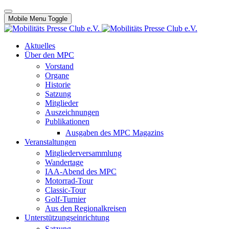
Mobile Menu Toggle
Aktuelles
Über den MPC
Vorstand
Organe
Historie
Satzung
Mitglieder
Auszeichnungen
Publikationen
Ausgaben des MPC Magazins
Veranstaltungen
Mitgliederversammlung
Wandertage
IAA-Abend des MPC
Motorrad-Tour
Classic-Tour
Golf-Turnier
Aus den Regionalkreisen
Unterstützungseinrichtung
Satzung