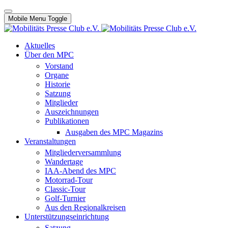
Mobile Menu Toggle
Aktuelles
Über den MPC
Vorstand
Organe
Historie
Satzung
Mitglieder
Auszeichnungen
Publikationen
Ausgaben des MPC Magazins
Veranstaltungen
Mitgliederversammlung
Wandertage
IAA-Abend des MPC
Motorrad-Tour
Classic-Tour
Golf-Turnier
Aus den Regionalkreisen
Unterstützungseinrichtung
Satzung