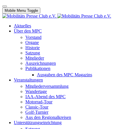
Mobile Menu Toggle
Aktuelles
Über den MPC
Vorstand
Organe
Historie
Satzung
Mitglieder
Auszeichnungen
Publikationen
Ausgaben des MPC Magazins
Veranstaltungen
Mitgliederversammlung
Wandertage
IAA-Abend des MPC
Motorrad-Tour
Classic-Tour
Golf-Turnier
Aus den Regionalkreisen
Unterstützungseinrichtung
Satzung