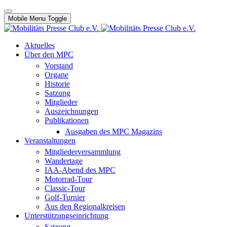
Mobile Menu Toggle
Aktuelles
Über den MPC
Vorstand
Organe
Historie
Satzung
Mitglieder
Auszeichnungen
Publikationen
Ausgaben des MPC Magazins
Veranstaltungen
Mitgliederversammlung
Wandertage
IAA-Abend des MPC
Motorrad-Tour
Classic-Tour
Golf-Turnier
Aus den Regionalkreisen
Unterstützungseinrichtung
Satzung