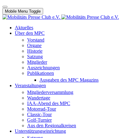
Mobile Menu Toggle
Aktuelles
Über den MPC
Vorstand
Organe
Historie
Satzung
Mitglieder
Auszeichnungen
Publikationen
Ausgaben des MPC Magazins
Veranstaltungen
Mitgliederversammlung
Wandertage
IAA-Abend des MPC
Motorrad-Tour
Classic-Tour
Golf-Turnier
Aus den Regionalkreisen
Unterstützungseinrichtung
Satzung