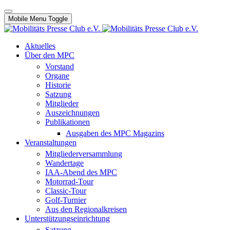
Mobile Menu Toggle
Aktuelles
Über den MPC
Vorstand
Organe
Historie
Satzung
Mitglieder
Auszeichnungen
Publikationen
Ausgaben des MPC Magazins
Veranstaltungen
Mitgliederversammlung
Wandertage
IAA-Abend des MPC
Motorrad-Tour
Classic-Tour
Golf-Turnier
Aus den Regionalkreisen
Unterstützungseinrichtung
Satzung