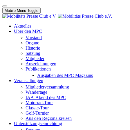
Mobile Menu Toggle
Aktuelles
Über den MPC
Vorstand
Organe
Historie
Satzung
Mitglieder
Auszeichnungen
Publikationen
Ausgaben des MPC Magazins
Veranstaltungen
Mitgliederversammlung
Wandertage
IAA-Abend des MPC
Motorrad-Tour
Classic-Tour
Golf-Turnier
Aus den Regionalkreisen
Unterstützungseinrichtung
Satzung