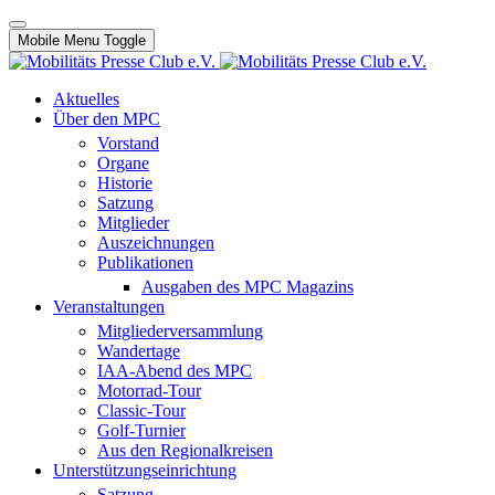
Mobile Menu Toggle
Aktuelles
Über den MPC
Vorstand
Organe
Historie
Satzung
Mitglieder
Auszeichnungen
Publikationen
Ausgaben des MPC Magazins
Veranstaltungen
Mitgliederversammlung
Wandertage
IAA-Abend des MPC
Motorrad-Tour
Classic-Tour
Golf-Turnier
Aus den Regionalkreisen
Unterstützungseinrichtung
Satzung