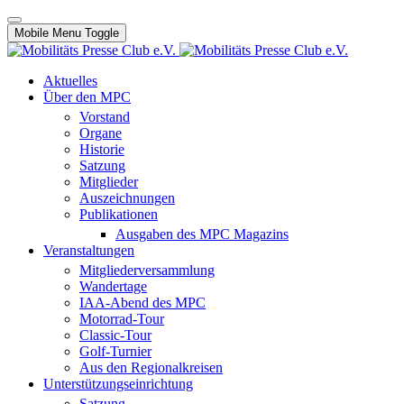
Mobile Menu Toggle
Aktuelles
Über den MPC
Vorstand
Organe
Historie
Satzung
Mitglieder
Auszeichnungen
Publikationen
Ausgaben des MPC Magazins
Veranstaltungen
Mitgliederversammlung
Wandertage
IAA-Abend des MPC
Motorrad-Tour
Classic-Tour
Golf-Turnier
Aus den Regionalkreisen
Unterstützungseinrichtung
Satzung