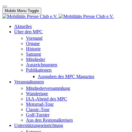
Mobile Menu Toggle
Aktuelles
Über den MPC
Vorstand
Organe
Historie
Satzung
Mitglieder
Auszeichnungen
Publikationen
Ausgaben des MPC Magazins
Veranstaltungen
Mitgliederversammlung
Wandertage
IAA-Abend des MPC
Motorrad-Tour
Classic-Tour
Golf-Turnier
Aus den Regionalkreisen
Unterstützungseinrichtung
Satzung