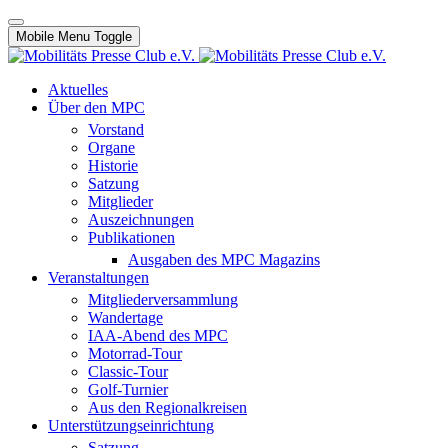
Mobile Menu Toggle
Aktuelles
Über den MPC
Vorstand
Organe
Historie
Satzung
Mitglieder
Auszeichnungen
Publikationen
Ausgaben des MPC Magazins
Veranstaltungen
Mitgliederversammlung
Wandertage
IAA-Abend des MPC
Motorrad-Tour
Classic-Tour
Golf-Turnier
Aus den Regionalkreisen
Unterstützungseinrichtung
Satzung