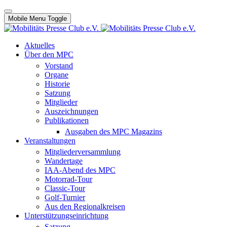
Mobile Menu Toggle
Aktuelles
Über den MPC
Vorstand
Organe
Historie
Satzung
Mitglieder
Auszeichnungen
Publikationen
Ausgaben des MPC Magazins
Veranstaltungen
Mitgliederversammlung
Wandertage
IAA-Abend des MPC
Motorrad-Tour
Classic-Tour
Golf-Turnier
Aus den Regionalkreisen
Unterstützungseinrichtung
Satzung